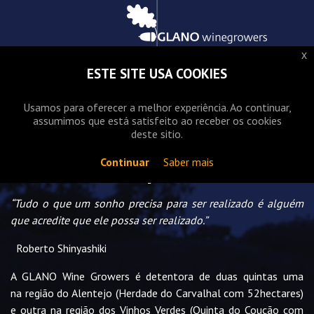
início
x
herdade do carvalhal
ESTE SITE USA COOKIES
quinta do coucão
Usamos para oferecer a melhor experiência. Ao continuar,
assumimos que está satisfeito ao receber os cookies
deste sitio.
Continuar
Saber mais
Empresa
“Tudo o que um sonho precisa para ser realizado é alguém
que acredite que ele possa ser realizado.”
Roberto Shinyashiki
A GLANO Wine Growers é detentora de duas quintas uma
na região do Alentejo (Herdade do Carvalhal com 52hectares)
e outra na região dos Vinhos Verdes (Quinta do Coucão com