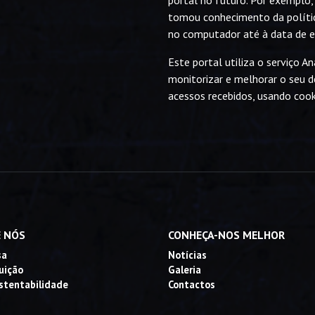
portal no futuro. Por exemplo, 
tomou conhecimento da polític
no computador até à data de ex
Este portal utiliza o serviço A
monitorizar e melhorar o seu 
acessos recebidos, usando cook
 NÓS
CONHEÇA-NOS MELHOR
sa
Notícias
buição
Galeria
stentabilidade
Contactos