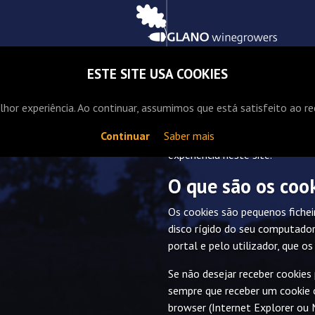
início
herdade do carvalhal
ESTE SITE USA COOKIES
quinta do coucão
or experiência. Ao continuar, assumimos que está satisfeito ao rec
condições de uso
Continuar
Saber mais
Descrevem-se em seguida termo
experiência neste site.
O que são os coo
Os cookies são pequenos fiche
disco rígido do seu computador
portal e pelo utilizador, que o
Se não desejar receber cookies
sempre que receber um cookie o
browser (Internet Explorer ou 