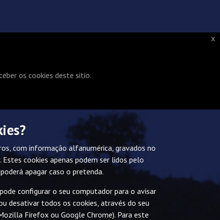
notícias
galeria
contactos
x
eber os cookies deste sitio.
s e condições de uso para melhorar a usa
kies?
iros, com informação alfanumérica, gravados no
. Estes cookies apenas podem ser lidos pelo
s poderá apagar caso o pretenda.
 pode configurar o seu computador para o avisar
u desativar todos os cookies, através do seu
Mozilla Firefox ou Google Chrome). Para este