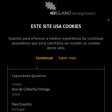
início
x
herdade do carvalhal
ESTE SITE USA COOKIES
quinta do coucão
história
vinhos
vinha
território e paisagem
Usamos para oferecer a melhor experiência. Ao continuar,
assumimos que está satisfeito ao receber os cookies
deste sitio.
TERRAS DO COUCÃO GRANDE ESCOLHA 2024
Continuar
Saber mais
Capacidade/Quantity
750ml
Ano de Colheita/Vintage
2024
País/Country
Portugal